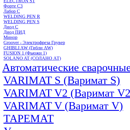
ELECTRON ST
Форте С3
Лабор С
WELDING PEN R
WELDING PEN S
Диод С
Диод ПИД
Минор
Groover - Электрофреза Грувер
GHIBLI AW (Гибли AW)
FUSION 1 (Фьюжн 1)
SOLANO AT (СОЛАНО АТ)
Автоматические сварочн
VARIMAT S (Варимат S)
VARIMAT V2 (Варимат V2
VARIMAT V (Варимат V)
ТАРЕМАТ