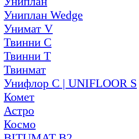
Униплан
Униплан Wedge
Унимат V
Твинни С
Твинни Т
Твинмат
Унифлор C | UNIFLOOR S
Комет
Астро
Космо
BITUMAT B2