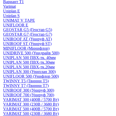
Вариант Т1
Varimat
Uniplan E
Uniplan S
UNIMAT V TAPE
UNIFLOOR E
GEOSTAR G5 (Геостар G5)
GEOSTAR G7 (Геостар G7)
UNIROOF AT (Унируф AT)
UNIROOF ST (Унируф ST)
MINIFLOOR (Минифлор)
UNIDRIVE 500 (Унидрайв 500)
UNIPLAN 500 ПВХ-тк. 40мм
UNIPLAN 500 ПВХ-тк.30мм
UNIPLAN 500 ПВХ-тк.20мм
UNIPLAN 300 (Униплан 300)
UNIFLOOR 500 (Унифлор 500)
TWINNY T5 (Твинни Т5)
TWINNY T7 (Твинни Т7)
UNIROOF 300 (Унируф 300)
UNIROOF 700 (Унируф 700)
VARIMAT 300 (400В / 5700 Вт)
VARIMAT 300 (230В / 3680 Вт)
VARIMAT 500 (400В / 5700 Вт)
VARIMAT 500 (230В / 3680 Вт)