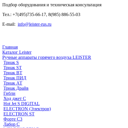
Подбор оборудования и техническая консультация
Тел.: +7(495)735-66-17, 8(985) 886-55-03
E-mail:
info@leister-rus.ru
Главная
Каталог Leister
Ручные аппараты горячего воздуха LEISTER
Триак S
Триак ST
Триак ВТ
Триак ПИД
Триак АТ
Триак Драйв
Гибли
Ход джет С
Hot Jet S DIGITAL
ELECTRON (Электрон)
ELECTRON ST
Форте С3
Лабор С