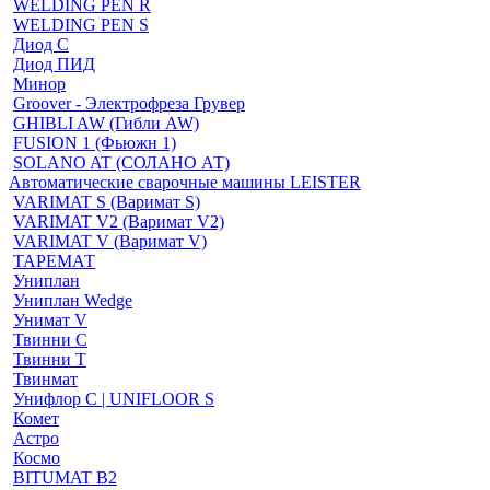
WELDING PEN R
WELDING PEN S
Диод С
Диод ПИД
Минор
Groover - Электрофреза Грувер
GHIBLI AW (Гибли AW)
FUSION 1 (Фьюжн 1)
SOLANO AT (СОЛАНО АТ)
Автоматические сварочные машины LEISTER
VARIMAT S (Варимат S)
VARIMAT V2 (Варимат V2)
VARIMAT V (Варимат V)
ТАРЕМАТ
Униплан
Униплан Wedge
Унимат V
Твинни С
Твинни Т
Твинмат
Унифлор C | UNIFLOOR S
Комет
Астро
Космо
BITUMAT B2