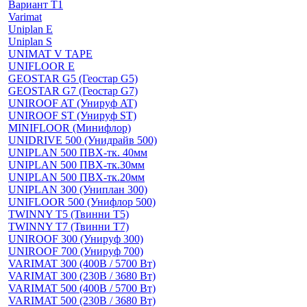
Вариант Т1
Varimat
Uniplan E
Uniplan S
UNIMAT V TAPE
UNIFLOOR E
GEOSTAR G5 (Геостар G5)
GEOSTAR G7 (Геостар G7)
UNIROOF AT (Унируф AT)
UNIROOF ST (Унируф ST)
MINIFLOOR (Минифлор)
UNIDRIVE 500 (Унидрайв 500)
UNIPLAN 500 ПВХ-тк. 40мм
UNIPLAN 500 ПВХ-тк.30мм
UNIPLAN 500 ПВХ-тк.20мм
UNIPLAN 300 (Униплан 300)
UNIFLOOR 500 (Унифлор 500)
TWINNY T5 (Твинни Т5)
TWINNY T7 (Твинни Т7)
UNIROOF 300 (Унируф 300)
UNIROOF 700 (Унируф 700)
VARIMAT 300 (400В / 5700 Вт)
VARIMAT 300 (230В / 3680 Вт)
VARIMAT 500 (400В / 5700 Вт)
VARIMAT 500 (230В / 3680 Вт)