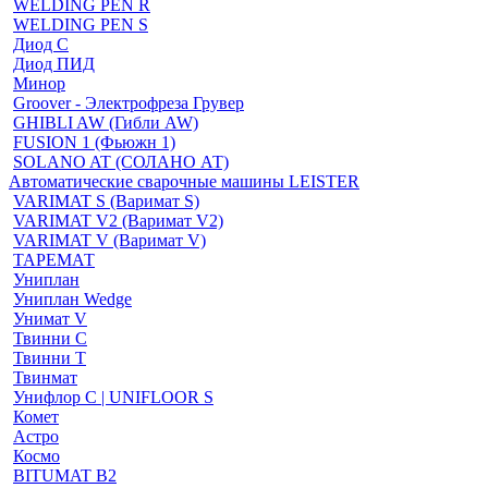
WELDING PEN R
WELDING PEN S
Диод С
Диод ПИД
Минор
Groover - Электрофреза Грувер
GHIBLI AW (Гибли AW)
FUSION 1 (Фьюжн 1)
SOLANO AT (СОЛАНО АТ)
Автоматические сварочные машины LEISTER
VARIMAT S (Варимат S)
VARIMAT V2 (Варимат V2)
VARIMAT V (Варимат V)
ТАРЕМАТ
Униплан
Униплан Wedge
Унимат V
Твинни С
Твинни Т
Твинмат
Унифлор C | UNIFLOOR S
Комет
Астро
Космо
BITUMAT B2