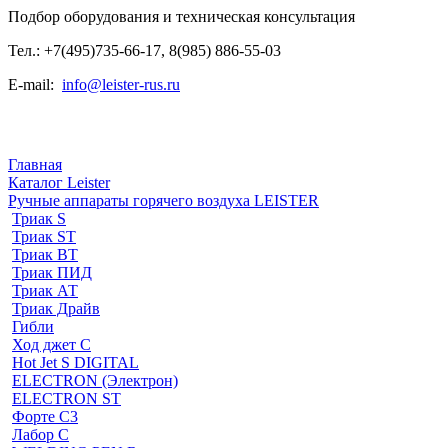
Подбор оборудования и техническая консультация
Тел.: +7(495)735-66-17, 8(985) 886-55-03
E-mail:
info@leister-rus.ru
Главная
Каталог Leister
Ручные аппараты горячего воздуха LEISTER
Триак S
Триак ST
Триак ВТ
Триак ПИД
Триак АТ
Триак Драйв
Гибли
Ход джет С
Hot Jet S DIGITAL
ELECTRON (Электрон)
ELECTRON ST
Форте С3
Лабор С