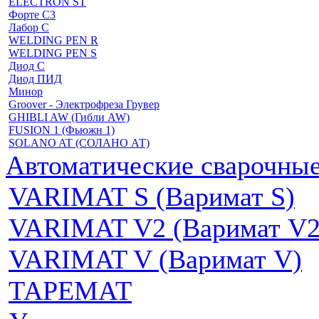
ELECTRON ST
Форте С3
Лабор С
WELDING PEN R
WELDING PEN S
Диод С
Диод ПИД
Минор
Groover - Электрофреза Грувер
GHIBLI AW (Гибли AW)
FUSION 1 (Фьюжн 1)
SOLANO AT (СОЛАНО АТ)
Автоматические сварочн
VARIMAT S (Варимат S)
VARIMAT V2 (Варимат V2
VARIMAT V (Варимат V)
ТАРЕМАТ