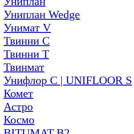
Униплан
Униплан Wedge
Унимат V
Твинни С
Твинни Т
Твинмат
Унифлор C | UNIFLOOR S
Комет
Астро
Космо
BITUMAT B2