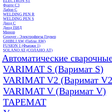
ELECTRON ST
Форте С3
Лабор С
WELDING PEN R
WELDING PEN S
Диод С
Диод ПИД
Минор
Groover - Электрофреза Грувер
GHIBLI AW (Гибли AW)
FUSION 1 (Фьюжн 1)
SOLANO AT (СОЛАНО АТ)
Автоматические сварочн
VARIMAT S (Варимат S)
VARIMAT V2 (Варимат V2
VARIMAT V (Варимат V)
ТАРЕМАТ