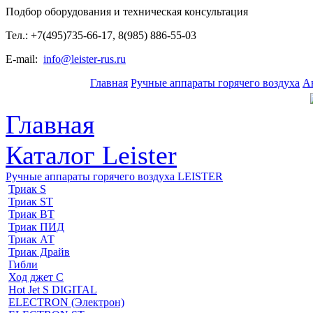
Подбор оборудования и техническая консультация
Тел.: +7(495)735-66-17, 8(985) 886-55-03
E-mail:
info@leister-rus.ru
Главная
Ручные аппараты горячего воздуха
А
Главная
Каталог Leister
Ручные аппараты горячего воздуха LEISTER
Триак S
Триак ST
Триак ВТ
Триак ПИД
Триак АТ
Триак Драйв
Гибли
Ход джет С
Hot Jet S DIGITAL
ELECTRON (Электрон)