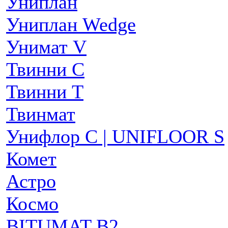
Униплан
Униплан Wedge
Унимат V
Твинни С
Твинни Т
Твинмат
Унифлор C | UNIFLOOR S
Комет
Астро
Космо
BITUMAT B2