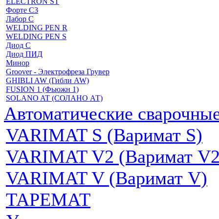
ELECTRON ST
Форте С3
Лабор С
WELDING PEN R
WELDING PEN S
Диод С
Диод ПИД
Минор
Groover - Электрофреза Грувер
GHIBLI AW (Гибли AW)
FUSION 1 (Фьюжн 1)
SOLANO AT (СОЛАНО АТ)
Автоматические сварочн
VARIMAT S (Варимат S)
VARIMAT V2 (Варимат V2
VARIMAT V (Варимат V)
ТАРЕМАТ