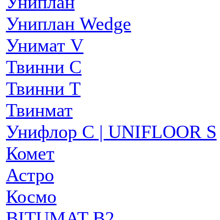
Униплан
Униплан Wedge
Унимат V
Твинни С
Твинни Т
Твинмат
Унифлор C | UNIFLOOR S
Комет
Астро
Космо
BITUMAT B2