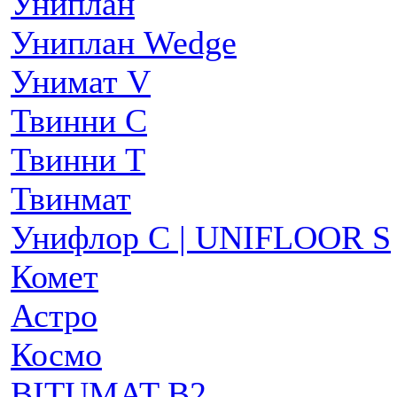
Униплан
Униплан Wedge
Унимат V
Твинни С
Твинни Т
Твинмат
Унифлор C | UNIFLOOR S
Комет
Астро
Космо
BITUMAT B2