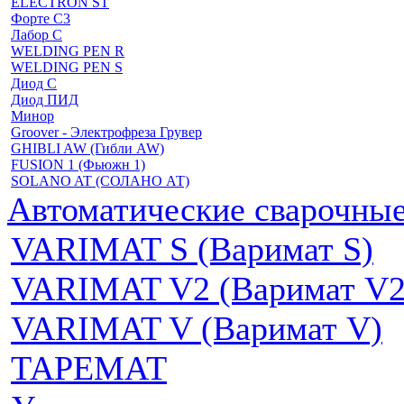
ELECTRON ST
Форте С3
Лабор С
WELDING PEN R
WELDING PEN S
Диод С
Диод ПИД
Минор
Groover - Электрофреза Грувер
GHIBLI AW (Гибли AW)
FUSION 1 (Фьюжн 1)
SOLANO AT (СОЛАНО АТ)
Автоматические сварочн
VARIMAT S (Варимат S)
VARIMAT V2 (Варимат V2
VARIMAT V (Варимат V)
ТАРЕМАТ