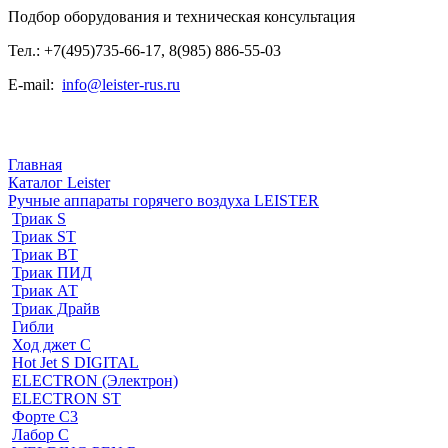
Подбор оборудования и техническая консультация
Тел.: +7(495)735-66-17, 8(985) 886-55-03
E-mail:
info@leister-rus.ru
Главная
Каталог Leister
Ручные аппараты горячего воздуха LEISTER
Триак S
Триак ST
Триак ВТ
Триак ПИД
Триак АТ
Триак Драйв
Гибли
Ход джет С
Hot Jet S DIGITAL
ELECTRON (Электрон)
ELECTRON ST
Форте С3
Лабор С