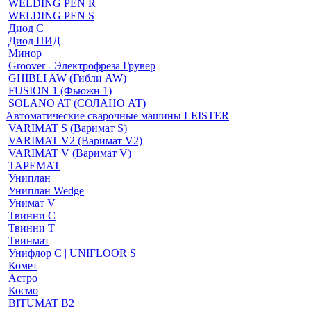
WELDING PEN R
WELDING PEN S
Диод С
Диод ПИД
Минор
Groover - Электрофреза Грувер
GHIBLI AW (Гибли AW)
FUSION 1 (Фьюжн 1)
SOLANO AT (СОЛАНО АТ)
Автоматические сварочные машины LEISTER
VARIMAT S (Варимат S)
VARIMAT V2 (Варимат V2)
VARIMAT V (Варимат V)
ТАРЕМАТ
Униплан
Униплан Wedge
Унимат V
Твинни С
Твинни Т
Твинмат
Унифлор C | UNIFLOOR S
Комет
Астро
Космо
BITUMAT B2