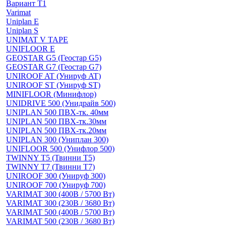
Вариант Т1
Varimat
Uniplan E
Uniplan S
UNIMAT V TAPE
UNIFLOOR E
GEOSTAR G5 (Геостар G5)
GEOSTAR G7 (Геостар G7)
UNIROOF AT (Унируф AT)
UNIROOF ST (Унируф ST)
MINIFLOOR (Минифлор)
UNIDRIVE 500 (Унидрайв 500)
UNIPLAN 500 ПВХ-тк. 40мм
UNIPLAN 500 ПВХ-тк.30мм
UNIPLAN 500 ПВХ-тк.20мм
UNIPLAN 300 (Униплан 300)
UNIFLOOR 500 (Унифлор 500)
TWINNY T5 (Твинни Т5)
TWINNY T7 (Твинни Т7)
UNIROOF 300 (Унируф 300)
UNIROOF 700 (Унируф 700)
VARIMAT 300 (400В / 5700 Вт)
VARIMAT 300 (230В / 3680 Вт)
VARIMAT 500 (400В / 5700 Вт)
VARIMAT 500 (230В / 3680 Вт)